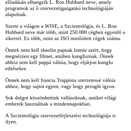
előadásán elhangzik L. Ron Hubbard neve, amely
programok az ő szervezetigazgatási technológiáján
alapulnak.
Szerte a világon a WISE, a Szcientológia, és L. Ron
Hubbard neve már több, mint 250.000 cégben egyenlő a
sikerrel. Ez több, mint az ISO minősített cégek száma.
Önnek nem kell shaolin papnak lennie azért, hogy
megnézzen egy filmet, amiben kungfuznak. Önnek
ahhoz sem kell pappá válnia, hogy eljárjon kungfu
edzésekre.
Önnek nem kell francia Trappista szerzetessé válnia
ahhoz, hogy sajtot egyen, vagy hogy pezsgőt igyon.
Sok dolgot köszönhetünk vallásoknak, amiket világi
emberek használnak a mindennapokban.
A Szcientológia szervezetfejlesztési technológiája is
ilyen.