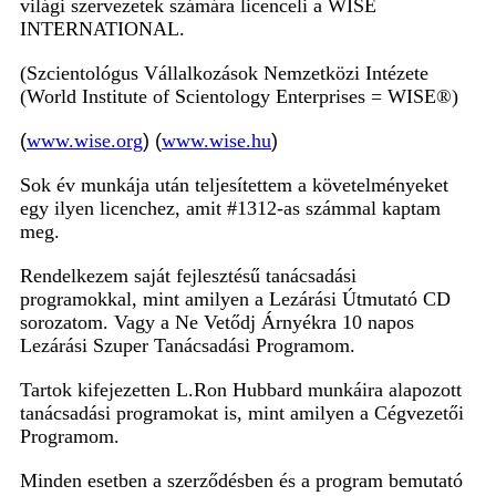
világi szervezetek számára licenceli a WISE
INTERNATIONAL.
(Szcientológus Vállalkozások Nemzetközi Intézete
(World Institute of Scientology Enterprises = WISE®)
(
www.wise.org
) (
www.wise.hu
)
Sok év munkája után teljesítettem a követelményeket
egy ilyen licenchez, amit #1312-as számmal kaptam
meg.
Rendelkezem saját fejlesztésű tanácsadási
programokkal, mint amilyen a Lezárási Útmutató CD
sorozatom. Vagy a Ne Vetődj Árnyékra 10 napos
Lezárási Szuper Tanácsadási Programom.
Tartok kifejezetten L.Ron Hubbard munkáira alapozott
tanácsadási programokat is, mint amilyen a Cégvezetői
Programom.
Minden esetben a szerződésben és a program bemutató