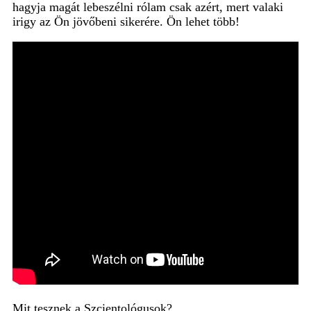
hagyja magát lebeszélni rólam csak azért, mert valaki
irigy az Ön jövőbeni sikerére. Ön lehet több!
Mit tesznek a Szcientológusok?