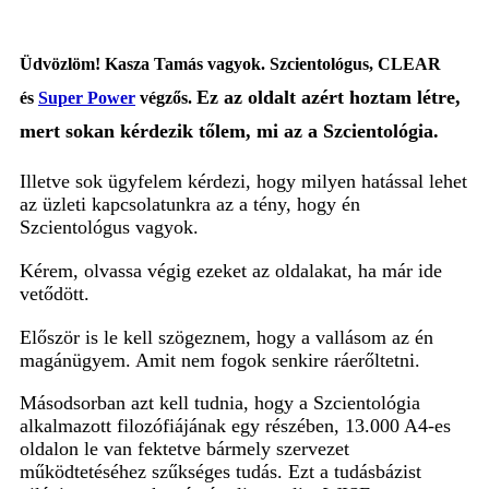
Üdvözlöm!
Kasza Tamás vagyok. Szcientológus, CLEAR
Ez az oldalt azért hoztam létre,
és
Super Power
végzős.
mert sokan kérdezik tőlem, mi az a Szcientológia.
Illetve sok ügyfelem kérdezi, hogy milyen hatással lehet
az üzleti kapcsolatunkra az a tény, hogy én
Szcientológus vagyok.
Kérem, olvassa végig ezeket az oldalakat, ha már ide
vetődött.
Először is le kell szögeznem, hogy a vallásom az én
magánügyem. Amit nem fogok senkire ráerőltetni.
Másodsorban azt kell tudnia, hogy a Szcientológia
alkalmazott filozófiájának egy részében, 13.000 A4-es
oldalon le van fektetve bármely szervezet
működtetéséhez szűkséges tudás. Ezt a tudásbázist