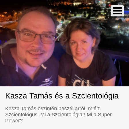
Kasza Tamás és a Szcientológia
Kasza Tamás öszintén beszél arról, miért
Szcientológus. Mi a Szcientológia? Mi a Super
Power?