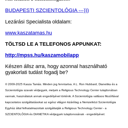
BUDAPESTI SZCIENTOLÓGIA ---)))
Lezárási Specialista oldalam:
www.kaszatamas.hu
TÖLTSD LE A TELEFONOS APPUNKAT:
http://mpss.hu/kaszamobilapp
Készen állsz arra, hogy azonnal használható
gyakorlati tudást fogadj be?
© 2009-2025 Kasza Tamás. Minden jog fenntartva. A L. Ron Hubbard, Dianetika és a
Szcientológia szavak védjegyek, melyek a Religious Technology Center tulajdonában
vannak, használatuk annak engedélyével történik. A Szcientológia vallásos filozófiával
kapcsolatos szolgáltatásokat az egész világon kizárólag a Nemzetközi Szcientológia
Egyház által felhatalmazottak szolgáltatják a Religious Technology Center - a
SZCIENTOLÓGIA és DIANETIKA védjegyek tulajdonosának - engedélyével.